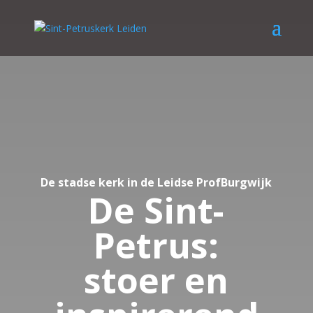
De stadse kerk in de Leidse ProfBurgwijk
De Sint-
Petrus:
stoer en