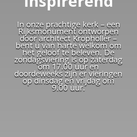
inspirerend
In onze prachtige kerk – een
Rijksmonument ontworpen
door architect Kropholler –
bent u van harte welkom om
het geloof te beleven. De
zondagsviering is op zaterdag
om 17.00 uur en
doordeweeks zijn er vieringen
op dinsdag en vrijdag om
9.00 uur.