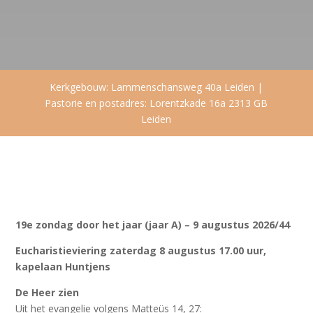
Kerkgebouw: Lammenschansweg 40a Leiden |
Pastorie en postadres: Lorentzkade 16a 2313 GB
Leiden
19e zondag door het jaar (jaar A) – 9 augustus 2026/44
Eucharistieviering zaterdag 8 augustus 17.00 uur,
kapelaan Huntjens
De Heer zien
Uit het evangelie volgens Matteüs 14, 27: